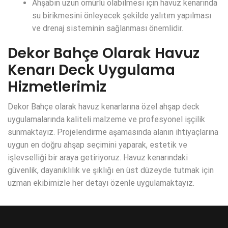
Ahşabın uzun ömürlü olabilmesi için havuz kenarında
su birikmesini önleyecek şekilde yalıtım yapılması
ve drenaj sisteminin sağlanması önemlidir.
Dekor Bahçe Olarak Havuz
Kenarı Deck Uygulama
Hizmetlerimiz
Dekor Bahçe olarak havuz kenarlarına özel ahşap deck
uygulamalarında kaliteli malzeme ve profesyonel işçilik
sunmaktayız. Projelendirme aşamasında alanın ihtiyaçlarına
uygun en doğru ahşap seçimini yaparak, estetik ve
işlevselliği bir araya getiriyoruz. Havuz kenarındaki
güvenlik, dayanıklılık ve şıklığı en üst düzeyde tutmak için
uzman ekibimizle her detayı özenle uygulamaktayız.