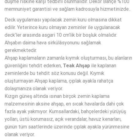
düşme riskine karşı tedbirli olunmalıdır. Dekor Bahçe %100
memnuniyet garantisi ve sağlam kadrosuyla hizmetinizde..
Deck uygulaması yapılacak zemin kuru olmasına dikkat
edilir. Yeterince kuru olmayan zeminler ile uygulanacak
deck’ler arasında asgari 10 cm’lik bir boşluk olmalıdır.
Ahşabın daima hava sirkülâsyonunu sağlamak
gerekmektedir.
Ahşap kaplamaların zamanla kıymık oluşturması, bu alanların
güvenliğini tehdit ederken,
Teak Ahşap
ile kaplanan
zeminlerde bu tehdit söz konusu değil. Kıymık
oluşturmayan Ahşap kaplama, çıplak ayakla rahatça
dolaşmanıza olanak veriyor.
Kızgın güneş altında ısınan birçok zemin kaplama
malzemesinin aksine ahşap, en sıcak havalarda dahi çok
fazla ayak yakmıyor. Kumsallardaki, bahçelerdeki yürüyüş
yolları, üstü korumasız, açık verandalar, havuz kenarları,
günün tüm saatlerinde üzerinde çıplak ayakla yürünmesine
olanak veriyor.